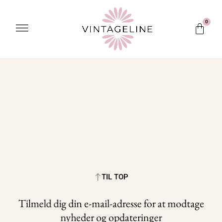
Gå
til
Menu
0
Kurv
indholdet
TIL TOP
Tilmeld dig din e-mail-adresse for at modtage
nyheder og opdateringer