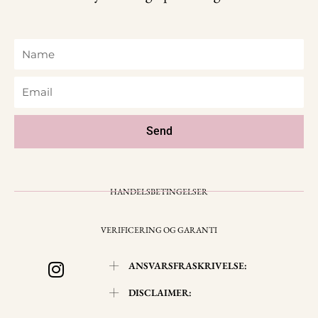
Name
Email
Send
HANDELSBETINGELSER
VERIFICERING OG GARANTI
I
ANSVARSFRASKRIVELSE:
n
s
DISCLAIMER:
t