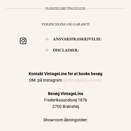
HANDELSBETINGELSER
VERIFICERING OG GARANTI
I
ANSVARSFRASKRIVELSE:
n
s
DISCLAIMER:
t
a
g
Kontakt VintageLine for at booke besøg
r
DM. på Instagram
@Vintageline_univers
a
m
Besøg VintageLine
Frederikssundsvej 187b
2700 Brønshøj
Showroom åbningstider: