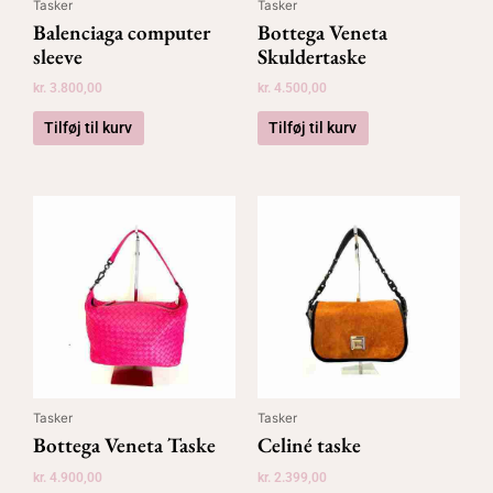
Tasker
Tasker
Balenciaga computer
Bottega Veneta
sleeve
Skuldertaske
kr.
3.800,00
kr.
4.500,00
Tilføj til kurv
Tilføj til kurv
Tasker
Tasker
Bottega Veneta Taske
Celiné taske
kr.
4.900,00
kr.
2.399,00