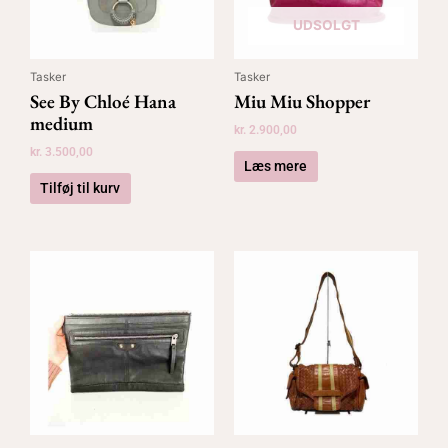
UDSOLGT
Tasker
Tasker
See By Chloé Hana
Miu Miu Shopper
medium
kr.
2.900,00
kr.
3.500,00
Læs mere
Tilføj til kurv