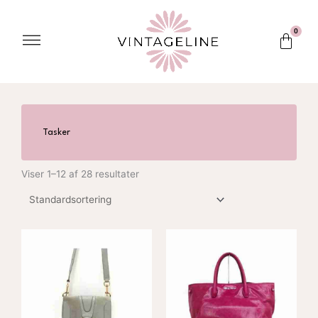
Gå
til
Menu
0
Kurv
indholdet
Tasker
Viser 1–12 af 28 resultater