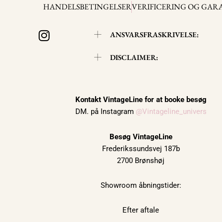
HANDELSBETINGELSER
VERIFICERING OG GAR
I
ANSVARSFRASKRIVELSE:
n
s
DISCLAIMER:
t
a
g
r
Kontakt VintageLine for at booke besøg
DM. på Instagram
@Vintageline_univers
a
m
Besøg VintageLine
Frederikssundsvej 187b
2700 Brønshøj
Showroom åbningstider:
Efter aftale