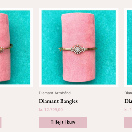
Diamant Armbånd
Dia
Diamant Bangles
Di
kr.
12.799,00
kr.
1
Tilføj til kurv