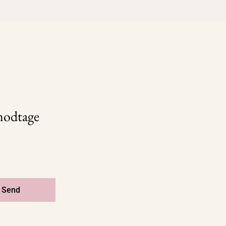
 modtage
Send