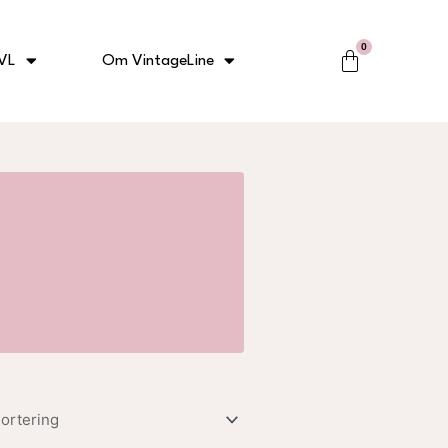
0
Kurv
VL
Om VintageLine