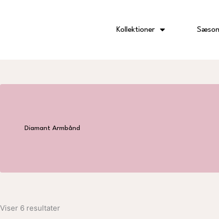
Gå
til
indholdet
Kollektioner
Sæson
Diamant Armbånd
Viser 6 resultater