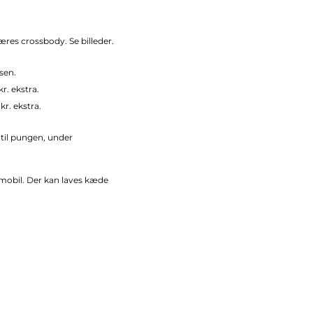
æres crossbody. Se billeder.
sen.
r. ekstra.
r. ekstra.
til pungen, under
g mobil. Der kan laves kæde