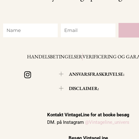
Name
Email
HANDELSBETINGELSER
VERIFICERING OG GAR
I
ANSVARSFRASKRIVELSE:
n
s
DISCLAIMER:
t
a
g
r
Kontakt VintageLine for at booke besøg
DM. på Instagram
@Vintageline_univers
a
m
Besøg VintageLine