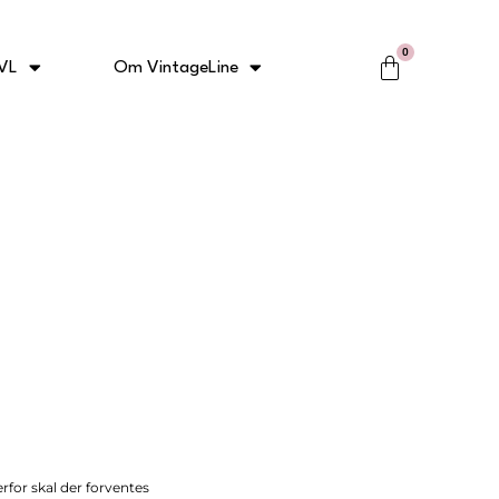
0
Kurv
VL
Om VintageLine
rfor skal der forventes