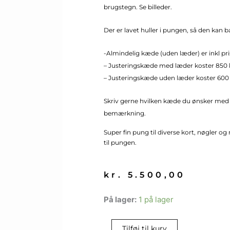
brugstegn. Se billeder.
Der er lavet huller i pungen, så den kan b
-Almindelig kæde (uden læder) er inkl pri
– Justeringskæde med læder koster 850 k
– Justeringskæde uden læder koster 600 k
Skriv gerne hvilken kæde du ønsker med 
bemærkning.
Super fin pung til diverse kort, nøgler o
til pungen.
kr.
5.500,00
Chanel
På lager:
1 på lager
pung
antal
Tilføj til kurv