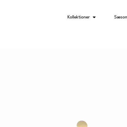
Gå
til
indholdet
Kollektioner
Sæson