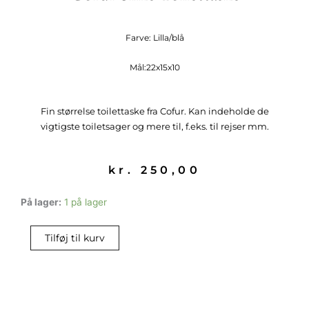
Farve: Lilla/blå
Mål:22x15x10
Fin størrelse toilettaske fra Cofur. Kan indeholde de
vigtigste toiletsager og mere til, f.eks. til rejser mm.
kr.
250,00
Cofur
På lager:
1 på lager
Silke
toilettaske
Tilføj til kurv
antal