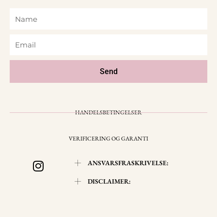
Name
Email
Send
HANDELSBETINGELSER
VERIFICERING OG GARANTI
I
ANSVARSFRASKRIVELSE:
n
s
DISCLAIMER:
t
a