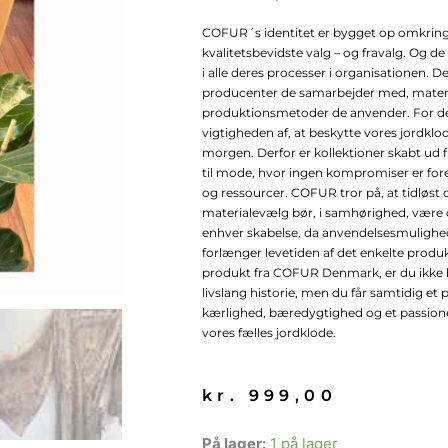
COFUR´s identitet er bygget op omkrin
kvalitetsbevidste valg – og fravalg. Og
i alle deres processer i organisationen. De
producenter de samarbejder med, materi
produktionsmetoder de anvender. For d
vigtigheden af, at beskytte vores jordklo
morgen. Derfor er kollektioner skabt ud f
til mode, hvor ingen kompromiser er foret
og ressourcer. COFUR tror på, at tidløst 
materialevælg bør, i samhørighed, være
enhver skabelse, da anvendelsesmulighe
forlænger levetiden af det enkelte produkt
produkt fra COFUR Denmark, er du ikke b
livslang historie, men du får samtidig e
kærlighed, bæredygtighed og et passione
vores fælles jordklode.
kr.
999,00
COFUR
På lager:
1 på lager