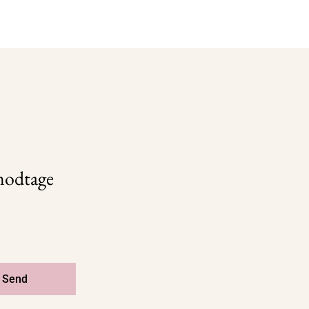
 modtage
Send