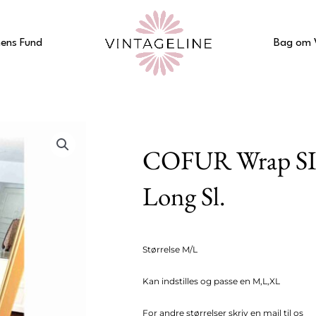
ens Fund
Bag om 
COFUR Wrap SI
Long Sl.
Størrelse M/L
Kan indstilles og passe en M,L,XL
For andre størrelser skriv en mail til os