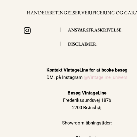
HANDELSBETINGELSER
VERIFICERING OG GAR
I
ANSVARSFRASKRIVELSE:
n
s
DISCLAIMER:
t
a
g
r
Kontakt VintageLine for at booke besøg
DM. på Instagram
@Vintageline_univers
a
m
Besøg VintageLine
Frederikssundsvej 187b
2700 Brønshøj
Showroom åbningstider: