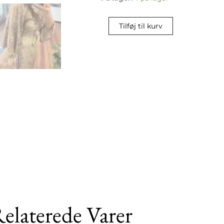
Wrap
SILK
Tilføj til kurv
dress,
Long
sl.
antal
elaterede Varer