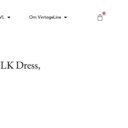
0
Kurv
VL
Om VintageLine
LK Dress,