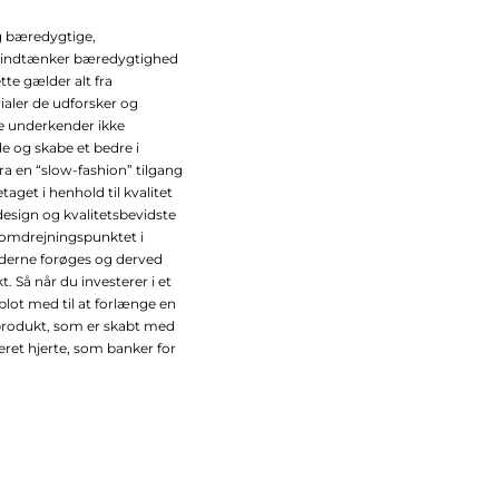
g bæredygtige,
 de indtænker bæredygtighed
tte gælder alt fra
aler de udforsker og
e underkender ikke
de og skabe et bedre i
ra en “slow-fashion” tilgang
aget i henhold til kvalitet
design og kvalitetsbevidste
 omdrejningspunktet i
derne forøges og derved
. Så når du investerer i et
lot med til at forlænge en
t produkt, som er skabt med
ret hjerte, som banker for