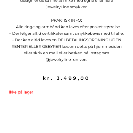
design er de så fine at mixe med egne eller flere
JewelryLine smykker.
PRAKTISK INFO:
– Alle ringe og armbånd kan laves efter ønsket størrelse
– Der følger altid certifikater samt smykkebevis med til alle.
– Der kan altid laves en DELBETALINGSORDNING UDEN
RENTER ELLER GEBYRER læs om dette på hjemmesiden
eller skriv en mail eller besked på instagram
@jewelryline_univers
kr.
3.499,00
Ikke på lager