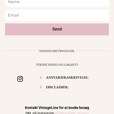
Email
Send
HANDELSBETINGELSER
VERIFICERING OG GARANTI
I
ANSVARSFRASKRIVELSE:
n
s
DISCLAIMER:
t
a
g
Kontakt VintageLine for at booke besøg
r
DM. på Instagram
@Vintageline_univers