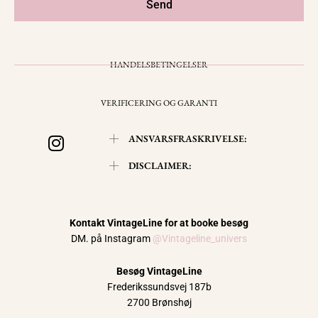
Send
HANDELSBETINGELSER
VERIFICERING OG GARANTI
I
ANSVARSFRASKRIVELSE:
n
s
DISCLAIMER:
t
a
g
Kontakt VintageLine for at booke besøg
r
DM. på Instagram
@Vintageline_univers
a
m
Besøg VintageLine
Frederikssundsvej 187b
2700 Brønshøj