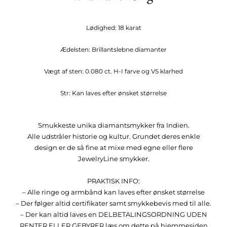
Lødighed: 18 karat
Ædelsten: Brillantslebne diamanter
Vægt af sten: 0.080 ct. H-I farve og VS klarhed
Str: Kan laves efter ønsket størrelse
Smukkeste unika diamantsmykker fra Indien.
Alle udstråler historie og kultur. Grundet deres enkle
design er de så fine at mixe med egne eller flere
JewelryLine smykker.
PRAKTISK INFO:
– Alle ringe og armbånd kan laves efter ønsket størrelse
– Der følger altid certifikater samt smykkebevis med til alle.
– Der kan altid laves en DELBETALINGSORDNING UDEN
RENTER ELLER GEBYRER læs om dette på hjemmesiden