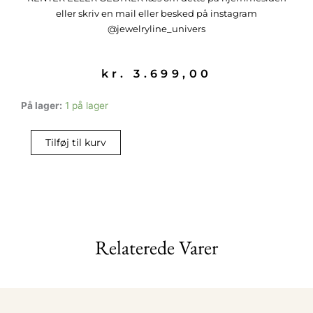
eller skriv en mail eller besked på instagram
@jewelryline_univers
kr.
3.699,00
Diamant
På lager:
1 på lager
ring
antal
Tilføj til kurv
Relaterede Varer