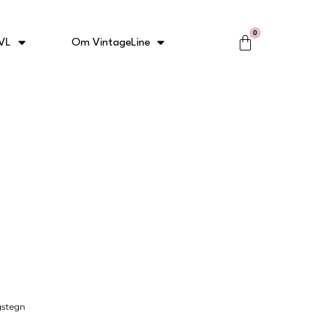
0
Kurv
VL
Om VintageLine
gstegn