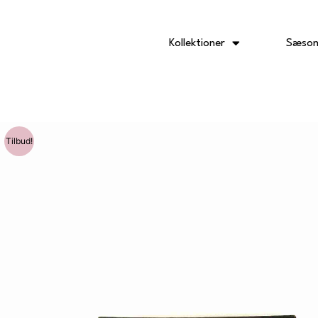
Gå
til
indholdet
Kollektioner
Sæson
Tilbud!