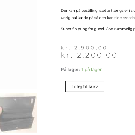
Der kan på bestilling, sætte hængsler i si
uoriginal kæde på så den kan side cross
Super fin pung fra gucci. God rummelig p
Den
Den
kr.
2.900,00
kr.
2.200,00
oprindelige
aktuelle
pris
pris
Gucci
var:
er:
På lager:
1 på lager
pung
kr. 2.900,00.
kr. 2.200,00.
antal
Tilføj til kurv