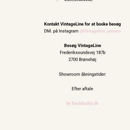
t
a
g
r
Kontakt VintageLine for at booke besøg
DM. på Instagram
@Vintageline_univers
a
m
Besøg VintageLine
Frederikssundsvej 187b
2700 Brønshøj
Showroom åbningstider:
Efter aftale
by Backbuddy.dk