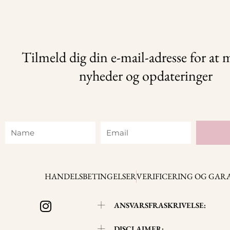
Tilmeld dig din e-mail-adresse for at
nyheder og opdateringer
Name
Email
HANDELSBETINGELSER
VERIFICERING OG GAR
I
ANSVARSFRASKRIVELSE:
n
s
DISCLAIMER: