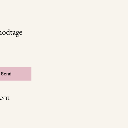
 modtage
Send
ANTI