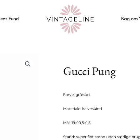
ens Fund
Bag om 
Gucci Pung
Farve: grå/sort
Materiale: kalveskind
Mål: 19×10,5×1,5
Stand: super flot stand uden særlige bru