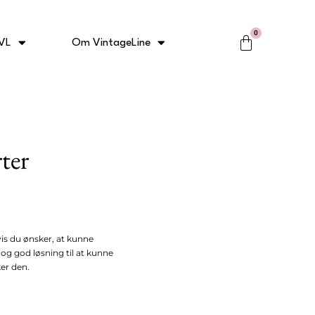
0
Kurv
VL
Om VintageLine
ter
hvis du ønsker, at kunne
 og god løsning til at kunne
er den.