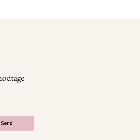
 modtage
Send