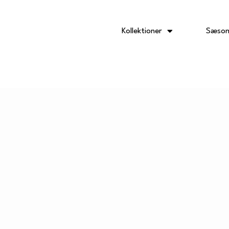
Gå
til
indholdet
Kollektioner
Sæson