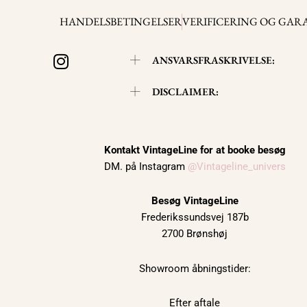
HANDELSBETINGELSER
VERIFICERING OG GAR
I
ANSVARSFRASKRIVELSE:
n
s
DISCLAIMER:
t
a
g
r
Kontakt VintageLine for at booke besøg
DM. på Instagram
@Vintageline_univers
a
m
Besøg VintageLine
Frederikssundsvej 187b
2700 Brønshøj
Showroom åbningstider:
Efter aftale