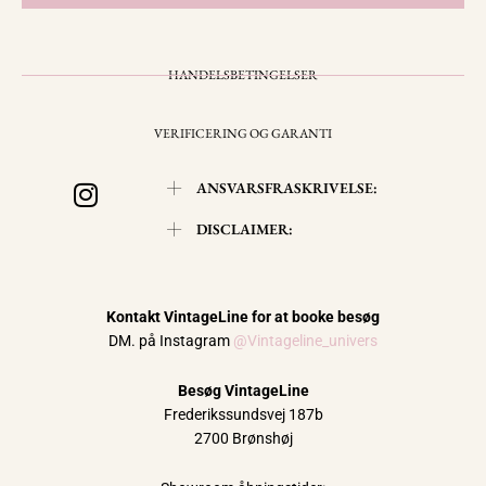
HANDELSBETINGELSER
VERIFICERING OG GARANTI
I
ANSVARSFRASKRIVELSE:
n
s
DISCLAIMER:
t
a
g
Kontakt VintageLine for at booke besøg
r
DM. på Instagram
@Vintageline_univers
a
m
Besøg VintageLine
Frederikssundsvej 187b
2700 Brønshøj