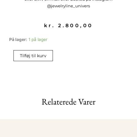
@jewelryline_univers
kr.
2.800,00
Facetteret
På lager:
1 på lager
guldkuglekæde
antal
Tilføj til kurv
Relaterede Varer