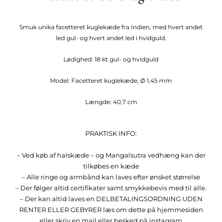
Smuk unika facetteret kuglekæde fra Indien, med hvert andet
led gul- og hvert andet led i hvidguld.
Lødighed: 18 kt gul- og hvidguld
Model: Facetteret kuglekæde, Ø 1,45 mm
Længde: 40,7 cm
PRAKTISK INFO:
– Ved køb af halskæde – og Mangalsutra vedhæng kan der
tilkøbes en kæde
– Alle ringe og armbånd kan laves efter ønsket størrelse
– Der følger altid certifikater samt smykkebevis med til alle.
– Der kan altid laves en DELBETALINGSORDNING UDEN
RENTER ELLER GEBYRER læs om dette på hjemmesiden
eller skriv en mail eller besked på instagram