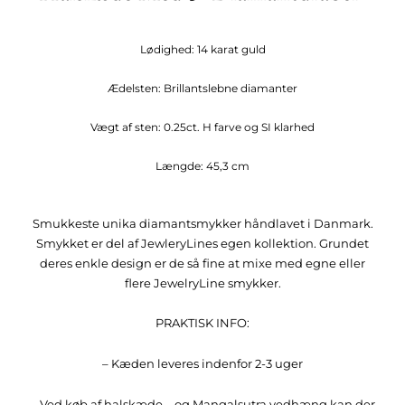
Lødighed: 14 karat guld
Ædelsten: Brillantslebne diamanter
Vægt af sten: 0.25ct. H farve og SI klarhed
Længde: 45,3 cm
Smukkeste unika diamantsmykker håndlavet i Danmark.
Smykket er del af JewleryLines egen kollektion. Grundet
deres enkle design er de så fine at mixe med egne eller
flere JewelryLine smykker.
PRAKTISK INFO:
– Kæden leveres indenfor 2-3 uger
– Ved køb af halskæde – og Mangalsutra vedhæng kan der