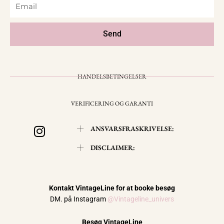
Email
Send
HANDELSBETINGELSER
VERIFICERING OG GARANTI
I
ANSVARSFRASKRIVELSE:
n
s
DISCLAIMER:
t
a
g
Kontakt VintageLine for at booke besøg
r
DM. på Instagram
@Vintageline_univers
a
Besøg VintageLine