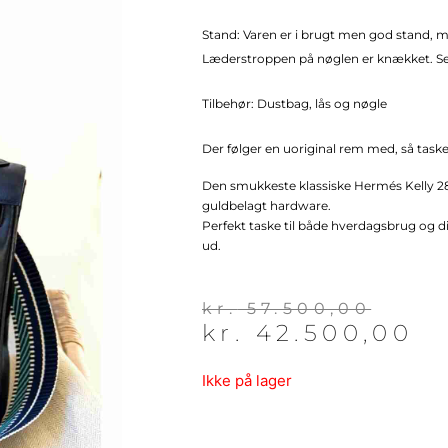
Stand: Varen er i brugt men god stand,
Læderstroppen på nøglen er knækket. Se 
Tilbehør: Dustbag, lås og nøgle
Der følger en uoriginal rem med, så tas
Den smukkeste klassiske Hermés Kelly 28
guldbelagt hardware.
Perfekt taske til både hverdagsbrug og di
ud.
Den
Den
kr.
57.500,00
kr.
42.500,00
oprindelige
aktuelle
pris
pris
var:
er:
Ikke på lager
kr. 57.500,00.
kr. 42.500,00.