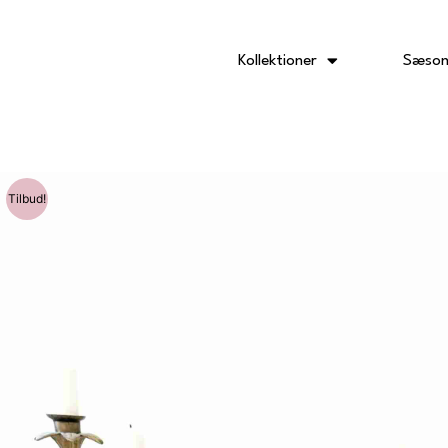
Gå
til
indholdet
Kollektioner
Sæson
Tilbud!