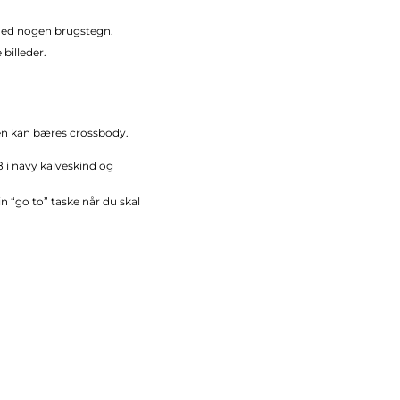
 med nogen brugstegn.
billeder.
ken kan bæres crossbody.
 i navy kalveskind og
n “go to” taske når du skal