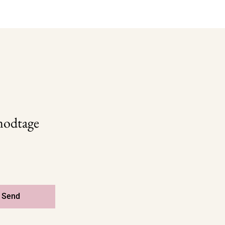
 modtage
Send