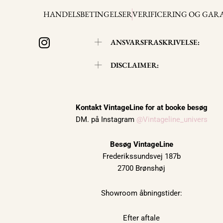
HANDELSBETINGELSER
VERIFICERING OG GAR
I
ANSVARSFRASKRIVELSE:
n
s
DISCLAIMER:
t
a
g
r
Kontakt VintageLine for at booke besøg
DM. på Instagram
@Vintageline_univers
a
m
Besøg VintageLine
Frederikssundsvej 187b
2700 Brønshøj
Showroom åbningstider:
Efter aftale