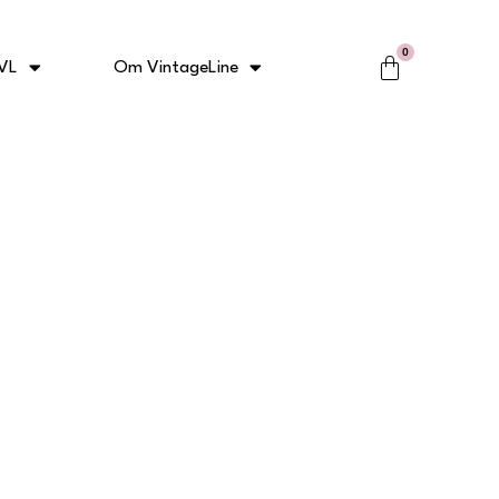
0
Kurv
VL
Om VintageLine