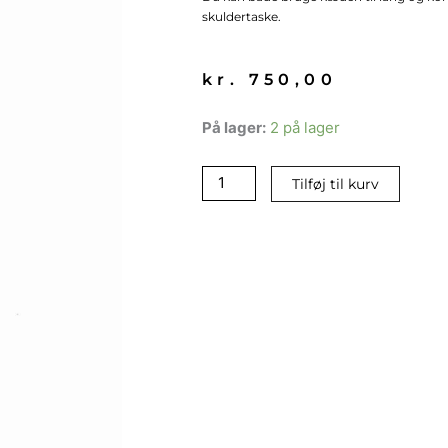
skuldertaske.
kr.
750,00
Sølv
På lager:
2 på lager
kæde
uden
Tilføj til kurv
læder
antal