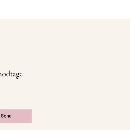
 modtage
Send