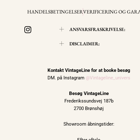
HANDELSBETINGELSER
VERIFICERING OG GAR
I
ANSVARSFRASKRIVELSE:
n
s
DISCLAIMER:
t
a
g
r
Kontakt VintageLine for at booke besøg
DM. på Instagram
@Vintageline_univers
a
m
Besøg VintageLine
Frederikssundsvej 187b
2700 Brønshøj
Showroom åbningstider:
Efter aftale