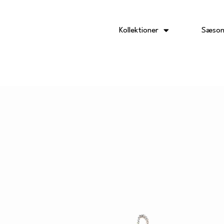
Gå
til
indholdet
Kollektioner
Sæson