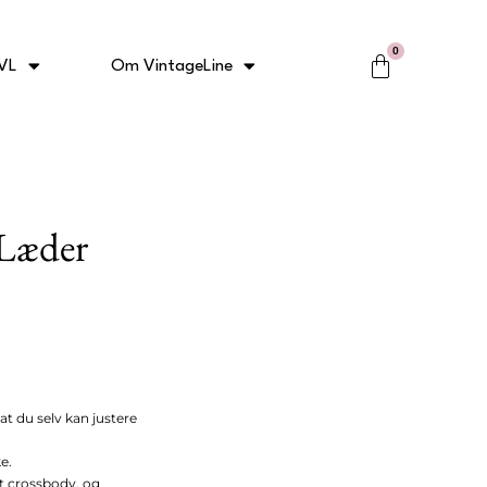
0
Kurv
VL
Om VintageLine
Læder
at du selv kan justere
e.
t crossbody, og