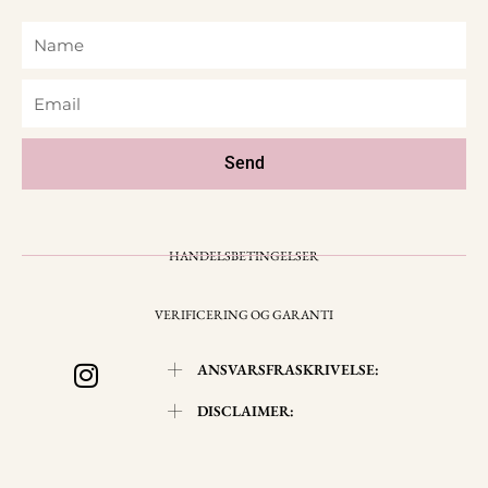
Name
Email
Send
HANDELSBETINGELSER
VERIFICERING OG GARANTI
I
ANSVARSFRASKRIVELSE:
n
s
DISCLAIMER:
t
a