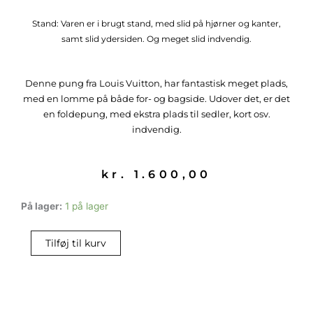
Stand: Varen er i brugt stand, med slid på hjørner og kanter,
samt slid ydersiden. Og meget slid indvendig.
Denne pung fra Louis Vuitton, har fantastisk meget plads,
med en lomme på både for- og bagside. Udover det, er det
en foldepung, med ekstra plads til sedler, kort osv.
indvendig.
kr.
1.600,00
Louis
På lager:
1 på lager
Vuitton
Pung
Tilføj til kurv
antal