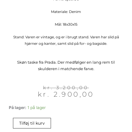
Materiale: Denim
Mål: 18x30x15
Stand: Varen er vintage, og er i brugt stand. Varen har slid på
hjørner og kanter, samt slid på for- og bagside.
Skøn taske fra Prada. Der medfølger en lang rem til
skulderen i matchende farve.
Den
Den
kr.
3.200,00
kr.
2.900,00
oprindelige
aktuelle
pris
pris
var:
er:
Prada
På lager:
1 på lager
kr. 3.200,00.
kr. 2.900,00.
Taske
antal
Tilføj til kurv