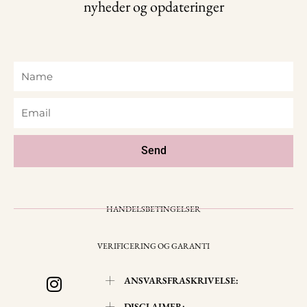
nyheder og opdateringer
Name
Email
Send
HANDELSBETINGELSER
VERIFICERING OG GARANTI
I
ANSVARSFRASKRIVELSE:
n
DISCLAIMER: