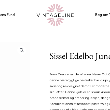
ens Fund
Bag om 
Sissel Edelbo Jun
Juno Dress er en del af vores Never Out Of
denne bæredygtige bestseller har vi upc
sarier og re-designet dem til et moderne
silhuetter. Denne kjole er en smuk kimon
brede ærmer og drapering i taljen, der giv
Kombinationen af afslappet pasform og e
denne one of a kind-kjole kan bruges til e