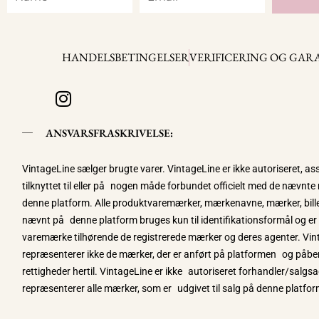
HANDELSBETINGELSER
VERIFICERING OG GAR
I
n
s
ANSVARSFRASKRIVELSE:
t
a
VintageLine sælger brugte varer. VintageLine er ikke autoriseret, ass
g
tilknyttet til eller på nogen måde forbundet officielt med de nævnt
r
denne platform. Alle produktvaremærker, mærkenavne, mærker, bill
a
nævnt på denne platform bruges kun til identifikationsformål og er
m
varemærke tilhørende de registrerede mærker og deres agenter. Vin
repræsenterer ikke de mærker, der er anført på platformen og påbe
rettigheder hertil. VintageLine er ikke autoriseret forhandler/salgsa
repræsenterer alle mærker, som er udgivet til salg på denne platfor