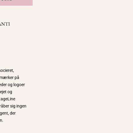
ANTI
ocieret,
e mærker på
eder og logoer
 ejet og
tageLine
råber sig ingen
gent, der
m.