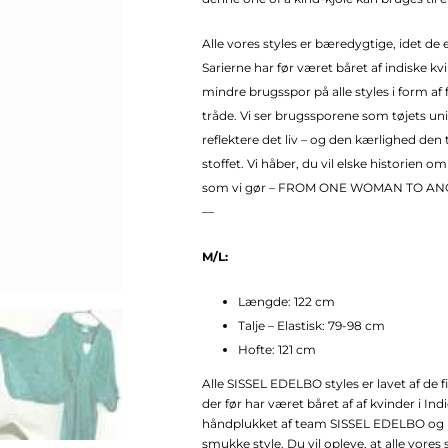
Alle vores styles er bæredygtige, idet de e
Sarierne har før været båret af indiske kv
mindre brugsspor på alle styles i form af 
tråde. Vi ser brugssporene som tøjets uni
reflektere det liv – og den kærlighed den ti
stoffet. Vi håber, du vil elske historien o
som vi gør – FROM ONE WOMAN TO AN
—
M/L:
Længde: 122 cm
Talje – Elastisk: 79-98 cm
Hofte: 121 cm
Alle SISSEL EDELBO styles er lavet af de 
der før har været båret af af kvinder i Ind
håndplukket af team SISSEL EDELBO og r
smukke style. Du vil opleve, at alle vores