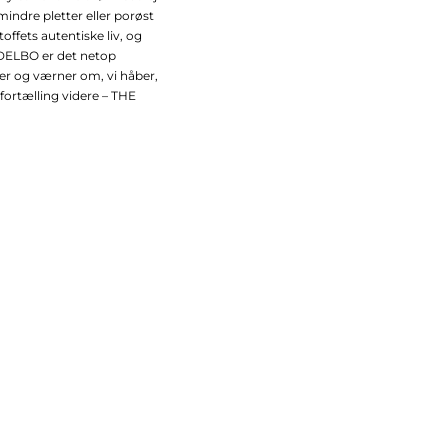
mindre pletter eller porøst
offets autentiske liv, og
EDELBO er det netop
ker og værner om, vi håber,
fortælling videre – THE