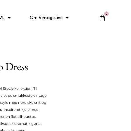
0
Kurv
VL
Om VintageLine
o Dress
 Stock-kollektion. Til
yclet de smukkeste vintage
 style med nordiske snit og
o-inspireret kjole med
er en flot silhouette.
ksotisk dramatik gør at
nhver lejlighed.