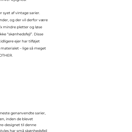
r syet af vintage sarier.
inder, og der vil derfor være
fx mindre pletter og løse
kke “skønhedsfejl”. Disse
dligere ejer har tilføjet
m materialet – lige så meget
OTHER.
fineste genanvendte sarier,
ien, inden de blevet
e-designet til denne
 styles har små skønhedsfejl