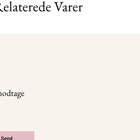
elaterede Varer
 modtage
Send