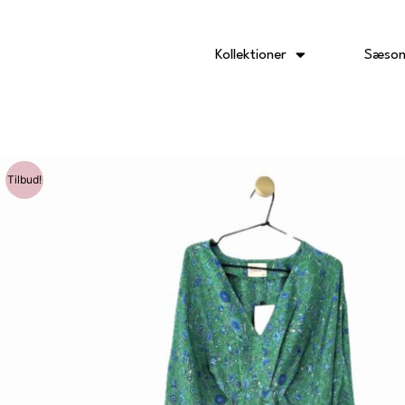
Gå
til
indholdet
Kollektioner
Sæson
Tilbud!