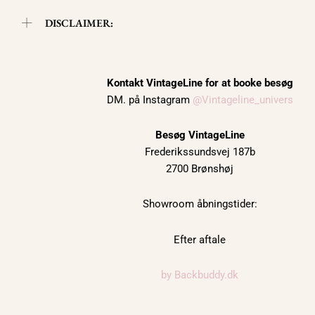
DISCLAIMER:
Kontakt VintageLine for at booke besøg
DM. på Instagram
@Vintageline_univers
Besøg VintageLine
Frederikssundsvej 187b
2700 Brønshøj
Showroom åbningstider:
Efter aftale
by Backbuddy.dk