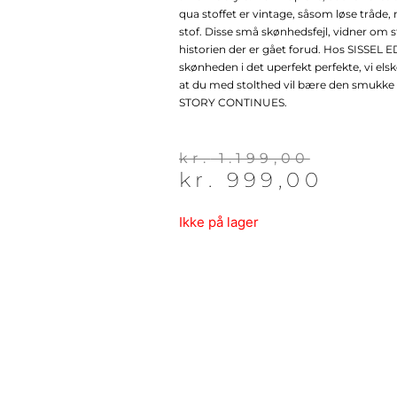
qua stoffet er vintage, såsom løse tråde, 
stof. Disse små skønhedsfejl, vidner om st
historien der er gået forud. Hos SISSEL 
skønheden i det uperfekt perfekte, vi els
at du med stolthed vil bære den smukke 
STORY CONTINUES.
Den
Den
kr.
1.199,00
kr.
999,00
oprindelige
aktuelle
pris
pris
var:
er:
Ikke på lager
kr. 1.199,00.
kr. 999,00.