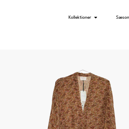
Gå
til
indholdet
Kollektioner
Sæson