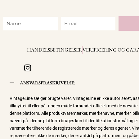
Name
Email
HANDELSBETINGELSER
VERIFICERING OG GAR
I
n
s
ANSVARSFRASKRIVELSE:
t
a
VintageLine sælger brugte varer. VintageLine er ikke autoriseret, ass
g
tilknyttet til eller på nogen måde forbundet officielt med de nævnt
r
denne platform. Alle produktvaremærker, mærkenavne, mærker, bill
a
nævnt på denne platform bruges kun til identifikationsformål og er
m
varemærke tilhørende de registrerede mærker og deres agenter. Vin
repræsenterer ikke de mærker, der er anført på platformen og påbe