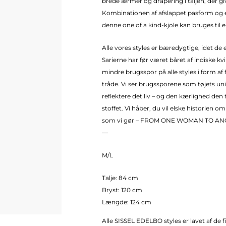
brede ærmer og drapering i taljen, der giv
Kombinationen af afslappet pasform og e
denne one of a kind-kjole kan bruges til e
Alle vores styles er bæredygtige, idet de e
Sarierne har før været båret af indiske kv
mindre brugsspor på alle styles i form af 
tråde. Vi ser brugssporene som tøjets uni
reflektere det liv – og den kærlighed den ti
stoffet. Vi håber, du vil elske historien o
som vi gør – FROM ONE WOMAN TO AN
—
M/L
Talje: 84 cm
Bryst: 120 cm
Længde: 124 cm
Alle SISSEL EDELBO styles er lavet af de 