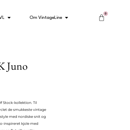
0
Kurv
VL
Om VintageLine
LK Juno
 Stock-kollektion. Til
yclet de smukkeste vintage
 style med nordiske snit og
o-inspireret kjole med