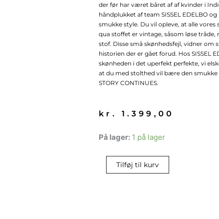
der før har været båret af af kvinder i Ind
håndplukket af team SISSEL EDELBO og r
smukke style. Du vil opleve, at alle vores
qua stoffet er vintage, såsom løse tråde, 
stof. Disse små skønhedsfejl, vidner om st
historien der er gået forud. Hos SISSEL 
skønheden i det uperfekt perfekte, vi els
at du med stolthed vil bære den smukke 
STORY CONTINUES.
kr.
1.399,00
Sissel
På lager:
1 på lager
Edelbo
SILK
Tilføj til kurv
Juno
Dress
antal