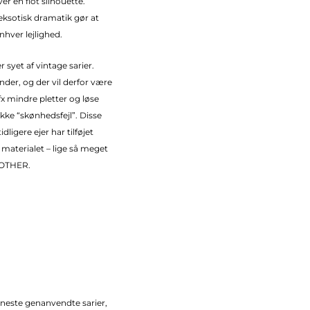
er en flot silhouette.
ksotisk dramatik gør at
nhver lejlighed.
r syet af vintage sarier.
inder, og der vil derfor være
fx mindre pletter og løse
kke “skønhedsfejl”. Disse
dligere ejer har tilføjet
m materialet – lige så meget
OTHER.
fineste genanvendte sarier,