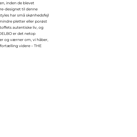
ien, inden de blevet
e-designet til denne
 styles har små skønhedsfejl
mindre pletter eller porøst
offets autentiske liv, og
EDELBO er det netop
ker og værner om, vi håber,
fortælling videre – THE