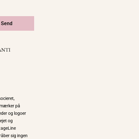
Send
ANTI
ocieret,
e mærker på
eder og logoer
 ejet og
tageLine
råber sig ingen