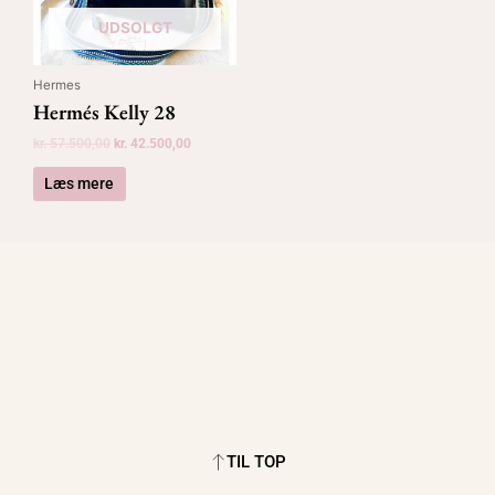
UDSOLGT
Hermes
Hermés Kelly 28
kr.
57.500,00
kr.
42.500,00
Læs mere
TIL TOP