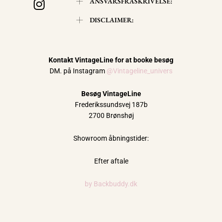
ANSVARSFRASKRIVELSE:
n
s
DISCLAIMER:
t
a
g
Kontakt VintageLine for at booke besøg
r
DM. på Instagram
@Vintageline_univers
a
m
Besøg VintageLine
Frederikssundsvej 187b
2700 Brønshøj
Showroom åbningstider:
Efter aftale
by Backbuddy.dk