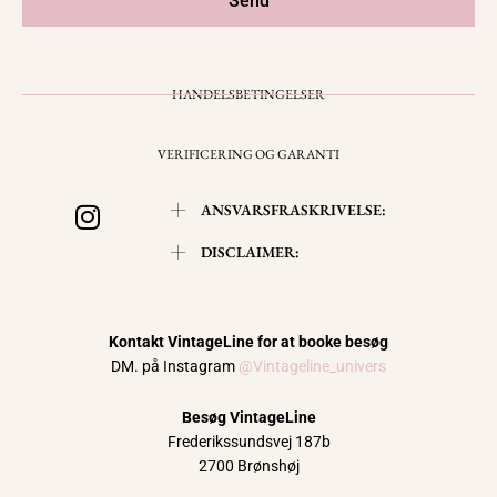
Send
HANDELSBETINGELSER
VERIFICERING OG GARANTI
I
ANSVARSFRASKRIVELSE:
n
s
DISCLAIMER:
t
a
g
Kontakt VintageLine for at booke besøg
r
DM. på Instagram
@Vintageline_univers
a
m
Besøg VintageLine
Frederikssundsvej 187b
2700 Brønshøj