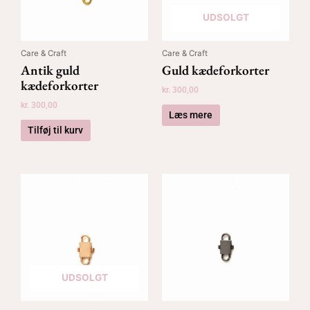
UDSOLGT
Care & Craft
Care & Craft
Antik guld
Guld kædeforkorter
kædeforkorter
kr.
300,00
kr.
300,00
Læs mere
Tilføj til kurv
UDSOLGT