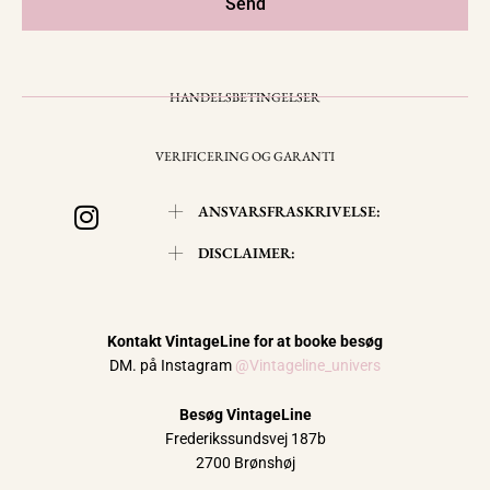
Send
HANDELSBETINGELSER
VERIFICERING OG GARANTI
I
ANSVARSFRASKRIVELSE:
n
s
DISCLAIMER:
t
a
g
Kontakt VintageLine for at booke besøg
r
DM. på Instagram
@Vintageline_univers
a
m
Besøg VintageLine
Frederikssundsvej 187b
2700 Brønshøj