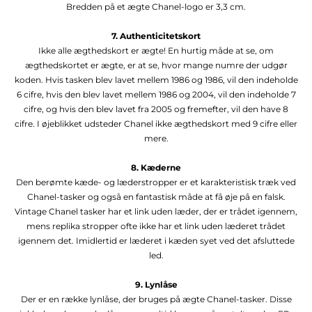
Bredden på et ægte Chanel-logo er 3,3 cm.
7. Authenticitetskort
Ikke alle ægthedskort er ægte! En hurtig måde at se, om
ægthedskortet er ægte, er at se, hvor mange numre der udgør
koden. Hvis tasken blev lavet mellem 1986 og 1986, vil den indeholde
6 cifre, hvis den blev lavet mellem 1986 og 2004, vil den indeholde 7
cifre, og hvis den blev lavet fra 2005 og fremefter, vil den have 8
cifre. I øjeblikket udsteder Chanel ikke ægthedskort med 9 cifre eller
mere.
8. Kæderne
Den berømte kæde- og læderstropper er et karakteristisk træk ved
Chanel-tasker og også en fantastisk måde at få øje på en falsk.
Vintage Chanel tasker har et link uden læder, der er trådet igennem,
mens replika stropper ofte ikke har et link uden læderet trådet
igennem det. Imidlertid er læderet i kæden syet ved det afsluttede
led.
9. Lynlåse
Der er en række lynlåse, der bruges på ægte Chanel-tasker. Disse