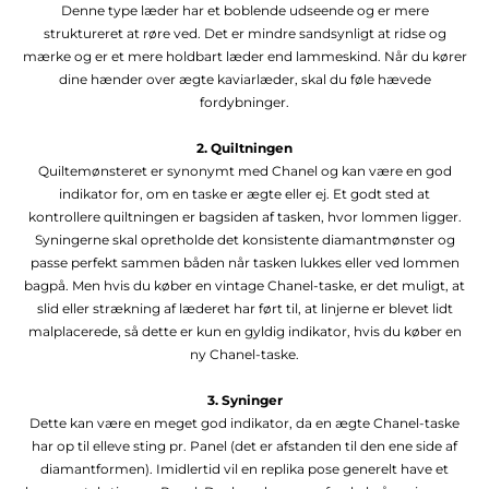
Denne type læder har et boblende udseende og er mere
struktureret at røre ved. Det er mindre sandsynligt at ridse og
mærke og er et mere holdbart læder end lammeskind. Når du kører
dine hænder over ægte kaviarlæder, skal du føle hævede
fordybninger.
2. Quiltningen
Quiltemønsteret er synonymt med Chanel og kan være en god
indikator for, om en taske er ægte eller ej. Et godt sted at
kontrollere quiltningen er bagsiden af ​​tasken, hvor lommen ligger.
Syningerne skal opretholde det konsistente diamantmønster og
passe perfekt sammen båden når tasken lukkes eller ved lommen
bagpå. Men hvis du køber en vintage Chanel-taske, er det muligt, at
slid eller strækning af læderet har ført til, at linjerne er blevet lidt
malplacerede, så dette er kun en gyldig indikator, hvis du køber en
ny Chanel-taske.
3. Syninger
Dette kan være en meget god indikator, da en ægte Chanel-taske
har op til elleve sting pr. Panel (det er afstanden til den ene side af
diamantformen). Imidlertid vil en replika pose generelt have et