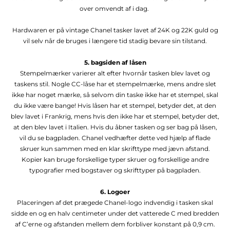
over omvendt af i dag.
Hardwaren er på vintage Chanel tasker lavet af 24K og 22K guld og
vil selv når de bruges i længere tid stadig bevare sin tilstand.
5. bagsiden af ​​låsen
Stempelmærker varierer alt efter hvornår tasken blev lavet og
taskens stil. Nogle CC-låse har et stempelmærke, mens andre slet
ikke har noget mærke, så selvom din taske ikke har et stempel, skal
du ikke være bange! Hvis låsen har et stempel, betyder det, at den
blev lavet i Frankrig, mens hvis den ikke har et stempel, betyder det,
at den blev lavet i Italien. Hvis du åbner tasken og ser bag på låsen,
vil du se bagpladen. Chanel vedhæfter dette ved hjælp af flade
skruer kun sammen med en klar skrifttype med jævn afstand.
Kopier kan bruge forskellige typer skruer og forskellige andre
typografier med bogstaver og skrifttyper på bagpladen.
6. Logoer
Placeringen af ​​det prægede Chanel-logo indvendig i tasken skal
sidde en og en halv centimeter under det vatterede C med bredden
af ​​C’erne og afstanden mellem dem forbliver konstant på 0,9 cm.