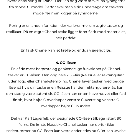
lavere antal sting pr. Panel. Der kan dog være forskel på syningerne
fra model til model. Derfor skal man altid undersøge om taskens
model før man kigger på syningerne.
Foring er en anden funktion, der varierer mellem ægte tasker og
replikaer. På en ægte Chanel taske ligger foret fladt mod materialet,
helt perfekt.
En falsk Chanel kan let krølle og endda være lidt løs.
4. CC-låsen
En af de mest berømte og genkendelige funktioner på Chanel-
tasker er CC-låsen. Den originale 2.55-lås (Reissue) er rektangulær
uden logo eller Chanel-stempling. Chanel laver tasker med begge
låse, så hvis din taske er en Reissue har den rektangulære lås, kan
den stadig være autentisk. CC-låsen kan enten have hævet eller flad
finish, hvor højre C overlapper venstre C øverst og venstre C
overlapper højre C i bunden.
Det var Karl Lagerfelt, der designede CC-låsen tilbage i start 80
´erne. De første klassiske Chanel tasker har derfor ikke
serienummer og CC-låsen kan være anderledes og C´et kan krydse