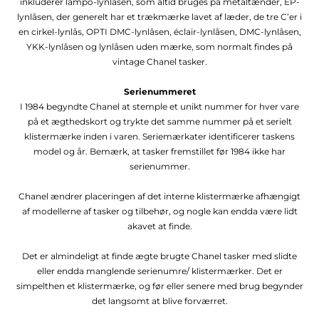
inkluderer lampo-lynlåsen, som altid bruges på metaltænder, EP-
lynlåsen, der generelt har et trækmærke lavet af læder, de tre C’er i
en cirkel-lynlås, OPTI DMC-lynlåsen, éclair-lynlåsen, DMC-lynlåsen,
YKK-lynlåsen og lynlåsen uden mærke, som normalt findes på
vintage Chanel tasker.
Serienummeret
I 1984 begyndte Chanel at stemple et unikt nummer for hver vare
på et ægthedskort og trykte det samme nummer på et serielt
klistermærke inden i varen. Seriemærkater identificerer taskens
model og år. Bemærk, at tasker fremstillet før 1984 ikke har
serienummer.
Chanel ændrer placeringen af ​​det interne klistermærke afhængigt
af modellerne af tasker og tilbehør, og nogle kan endda være lidt
akavet at finde.
Det er almindeligt at finde ægte brugte Chanel tasker med slidte
eller endda manglende serienumre/ klistermærker. Det er
simpelthen et klistermærke, og før eller senere med brug begynder
det langsomt at blive forværret.