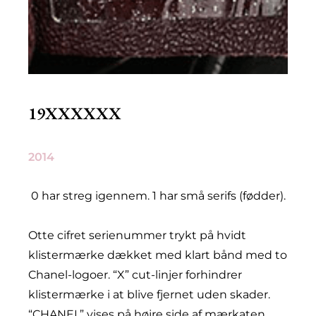
19XXXXXX
2014
0 har streg igennem. 1 har små serifs (fødder).
Otte cifret serienummer trykt på hvidt
klistermærke dækket med klart bånd med to
Chanel-logoer. “X” cut-linjer forhindrer
klistermærke i at blive fjernet uden skader.
“CHANEL” vises på højre side af mærkaten.