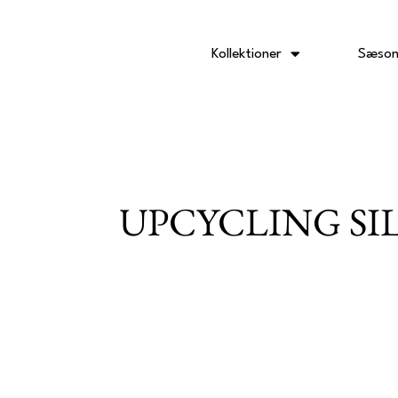
Gå
til
indholdet
Kollektioner
Sæson
UPCYCLING SI