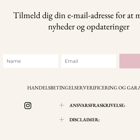
Tilmeld dig din e-mail-adresse for at
nyheder og opdateringer
Name
Email
HANDELSBETINGELSER
VERIFICERING OG GAR
I
ANSVARSFRASKRIVELSE:
n
s
DISCLAIMER:
t
a