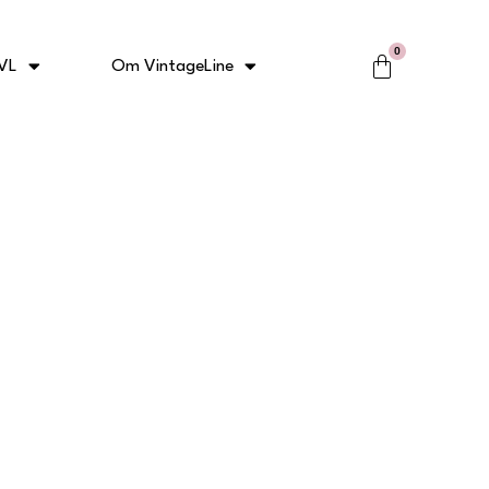
0
Kurv
VL
Om VintageLine