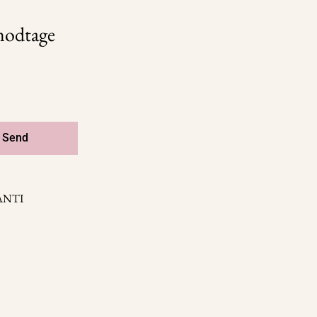
 modtage
Send
ANTI